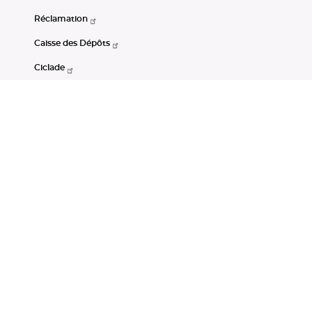
Réclamation
Caisse des Dépôts
Ciclade
CDC-Net
Consignations
Portail Open Data CDC
Restez connectés
LinkedIn
Youtube
Instagram
RSS
Mentions légales
CGU
Données personnelles
Accessibilité : non conforme
DSP2