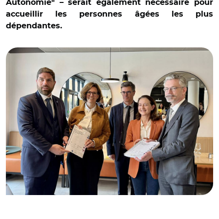
Autonomie" – serait également nécessaire pour
accueillir les personnes âgées les plus
© @Camille Galliard-Minier/ Vincent Jeanbrun et Camille
dépendantes.
Galliard-Minier en déplacement à l'Haÿ-les-Roses le 08
mai