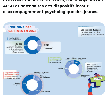
Cela concerne les collectivités, coemployeurs des
AESH et partenaires des dispositifs locaux
d'accompagnement psychologique des jeunes.
© Rapport 2025 de la médiatrice de l'Éducation nationale
et de l'Enseignement supérieur