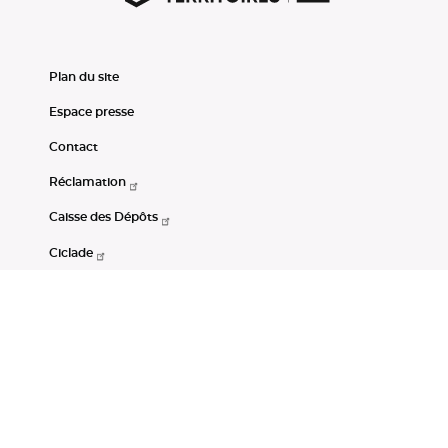
Plan du site
Espace presse
Contact
Réclamation
Caisse des Dépôts
Ciclade
CDC-Net
Consignations
Portail Open Data CDC
Restez connectés