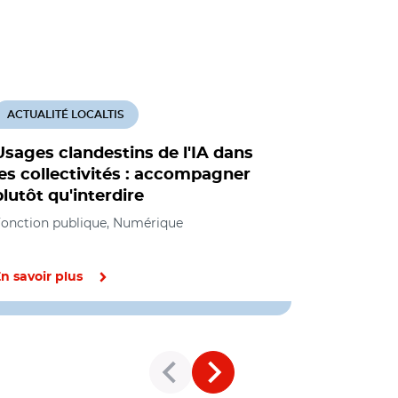
ACTUALITÉ LOCALTIS
ACTUALITÉ
Usages clandestins de l'IA dans
DOSSIER -
les collectivités : accompagner
artificie
plutôt qu'interdire
d'interro
onction publique, Numérique
Numérique
n savoir plus
En savoir pl