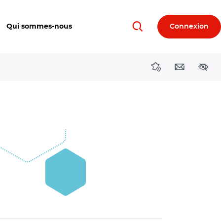
Qui sommes-nous
Connexion
Rechercher
Directions région
Contact
Acces