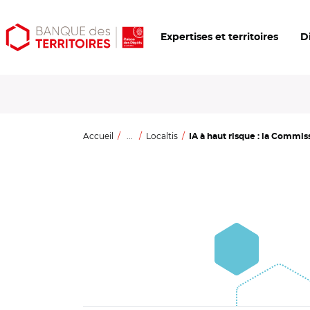
Aller
Aller
Ouvrir
Expertises et territoires
D
au
au
les
contenu
menu
outils
principal
principal
d'accessibilité
Accueil
...
Localtis
IA à haut risque : la Commis