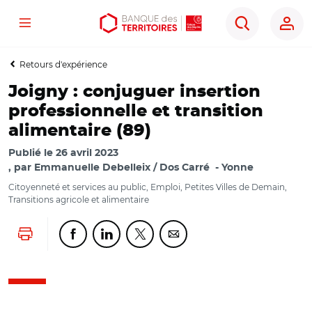
Menu
Aller
Aller
Ouvrir
Rechercher
au
au
les
contenu
menu
outils
Retours d'expérience
principal
principal
d'accessibilité
Joigny : conjuguer insertion
professionnelle et transition
alimentaire (89)
Publié le
26 avril 2023
par
Emmanuelle Debelleix / Dos Carré
Yonne
Citoyenneté et services au public, Emploi, Petites Villes de Demain,
Transitions agricole et alimentaire
Lancer l'impression
Partager cette page sur Facebook
Partager cette page sur Linkedin
Partager cette page sur Twitter
Partager cette page sur Co