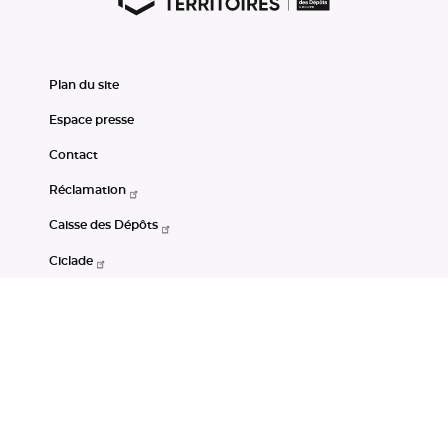
Plan du site
Espace presse
Contact
Réclamation
Caisse des Dépôts
Ciclade
CDC-Net
Consignations
Portail Open Data CDC
Restez connectés