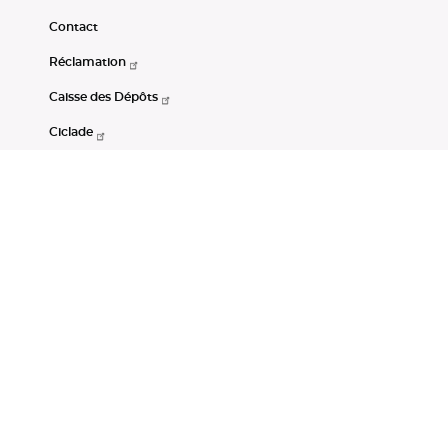
Contact
Réclamation
Caisse des Dépôts
Ciclade
CDC-Net
Consignations
Portail Open Data CDC
Restez connectés
LinkedIn
Youtube
Instagram
RSS