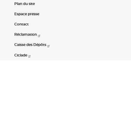
Plan du site
Espace presse
Contact
Réclamation
Caisse des Dépôts
Ciclade
CDC-Net
Consignations
Portail Open Data CDC
Restez connectés
LinkedIn
Youtube
Instagram
RSS