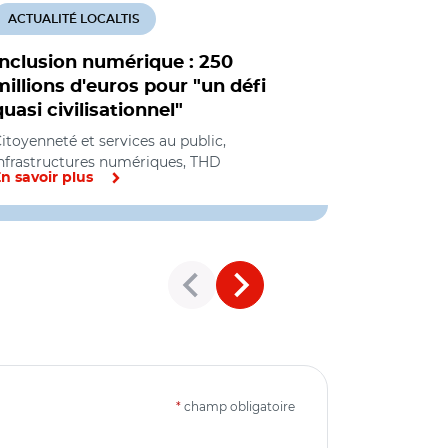
ACTUALITÉ LOCALTIS
ACTUALITÉ
Inclusion numérique : 250
Cédric O 
millions d'euros pour "un défi
structure
quasi civilisationnel"
médiatio
itoyenneté et services au public,
Citoyenneté 
nfrastructures numériques, THD
n savoir plus
En savoir pl
*
champ obligatoire