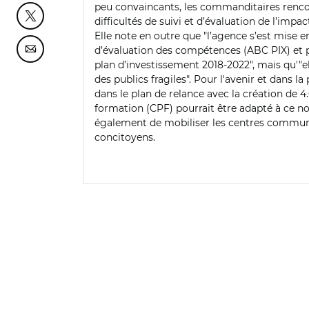
peu convaincants, les commanditaires rencontr
Partager cette page sur Twitter
difficultés de suivi et d’évaluation de l’impa
Elle note en outre que "l’agence s’est mise e
d’évaluation des compétences (ABC PIX) et p
Partager cette page sur Courriel
plan d’investissement 2018-2022", mais qu'"el
des publics fragiles". Pour l'avenir et dans
dans le plan de relance avec la création d
formation (CPF) pourrait être adapté à ce nou
également de mobiliser les centres communau
concitoyens.