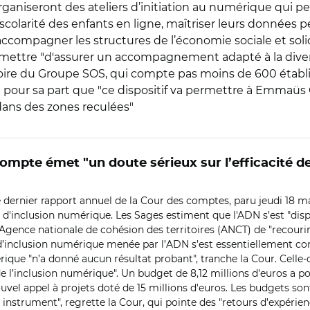
rganiseront des ateliers d’initiation au numérique qui p
a scolarité des enfants en ligne, maîtriser leurs données p
compagner les structures de l’économie sociale et solid
permettre "d'assurer un accompagnement adapté à la diver
toire du Groupe SOS, qui compte pas moins de 600 établ
 pour sa part que "ce dispositif va permettre à Emmaü
dans des zones reculées"
ompte émet "un doute sérieux sur l’efficacité de
 dernier rapport annuel de la Cour des comptes, paru jeudi 18 mar
 d'inclusion numérique. Les Sages estiment que l'ADN s’est "disp
Agence nationale de cohésion des territoires (ANCT) de "recourir 
ue d’inclusion numérique menée par l’ADN s’est essentiellement co
ique "n’a donné aucun résultat probant", tranche la Cour. Celle-c
 l’inclusion numérique". Un budget de 8,12 millions d'euros a pour
nouvel appel à projets doté de 15 millions d'euros. Les budgets son
et instrument", regrette la Cour, qui pointe des "retours d’expérie