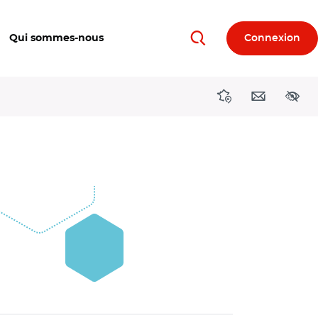
Qui sommes-nous
Connexion
Rechercher
Directions région
Contact
Acces