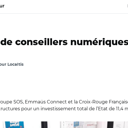
ur
 de conseillers numériques
our Localtis
 Groupe SOS, Emmaüs Connect et la Croix-Rouge Française
uctures pour un investissement total de l’Etat de 11,4 mi
 O le 16 janvier 2020 lors de sa visite de la maison France servi