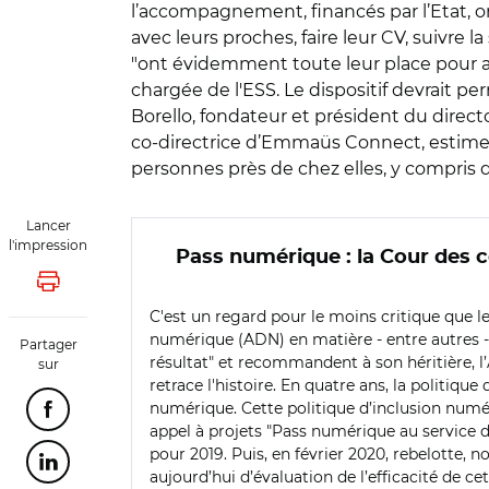
l’accompagnement, financés par l’Etat, o
avec leurs proches, faire leur CV, suivre l
"ont évidemment toute leur place pour ac
chargée de l'ESS. Le dispositif devrait 
Borello, fondateur et président du direc
co-directrice d’Emmaüs Connect, estime
personnes près de chez elles, y compris 
Lancer
l'impression
Pass numérique : la Cour des c
Lancer l'impression
C'est un regard pour le moins critique que le
numérique (ADN) en matière - entre autres -
Partager
résultat" et recommandent à son héritière, l’
sur
retrace l'histoire. En quatre ans, la politiq
numérique. Cette politique d’inclusion numér
Partager cette page sur Facebook
appel à projets "Pass numérique au service de
pour 2019. Puis, en février 2020, rebelotte, 
Partager cette page sur Linkedin
aujourd’hui d’évaluation de l’efficacité de c