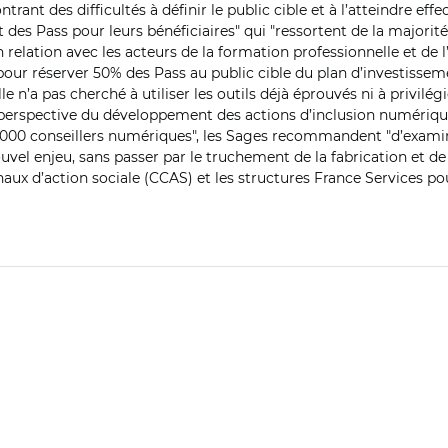
ant des difficultés à définir le public cible et à l’atteindre effe
ct des Pass pour leurs bénéficiaires" qui "ressortent de la majorit
n relation avec les acteurs de la formation professionnelle et de 
our réserver 50% des Pass au public cible du plan d’investisse
le n’a pas cherché à utiliser les outils déjà éprouvés ni à privil
 la perspective du développement des actions d’inclusion numériq
e 4.000 conseillers numériques", les Sages recommandent "d’ex
vel enjeu, sans passer par le truchement de la fabrication et de 
x d’action sociale (CCAS) et les structures France Services po