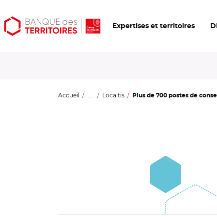
Aller
Aller
Ouvrir
Expertises et territoires
D
au
au
les
contenu
menu
outils
principal
principal
d'accessibilité
Accueil
...
Localtis
Plus de 700 postes de conse