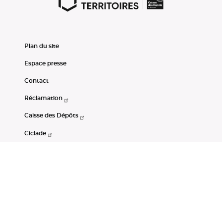
Plan du site
Espace presse
Contact
Réclamation
Caisse des Dépôts
Ciclade
CDC-Net
Consignations
Portail Open Data CDC
Restez connectés