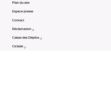
Plan du site
Espace presse
Contact
Réclamation
Caisse des Dépôts
Ciclade
CDC-Net
Consignations
Portail Open Data CDC
Restez connectés
LinkedIn
Youtube
Instagram
RSS