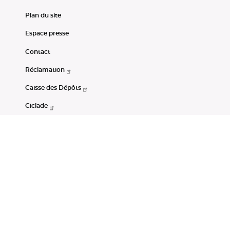
Plan du site
Espace presse
Contact
Réclamation
Caisse des Dépôts
Ciclade
CDC-Net
Consignations
Portail Open Data CDC
Restez connectés
LinkedIn
Youtube
Instagram
RSS