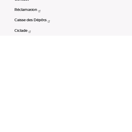
Réclamation
Caisse des Dépôts
Ciclade
CDC-Net
Consignations
Portail Open Data CDC
Restez connectés
LinkedIn
Youtube
Instagram
RSS
Mentions légales
CGU
Données personnelles
Accessibilité : non conforme
DSP2