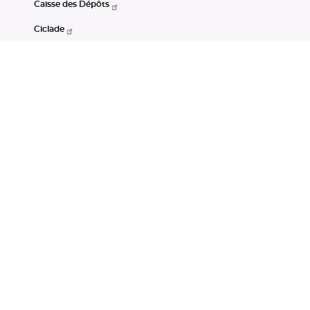
Caisse des Dépôts
Ciclade
CDC-Net
Consignations
Portail Open Data CDC
Restez connectés
LinkedIn
Youtube
Instagram
RSS
Mentions légales
CGU
Données personnelles
Accessibilité : non conforme
DSP2
Instruments financiers
Gestion des cookies
© Banque des Territoires 2026. Tous droits réservés.