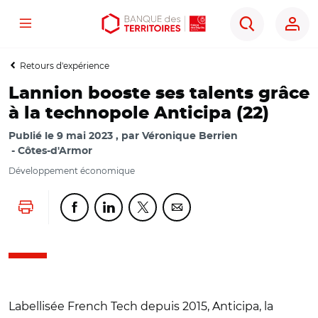
Menu
Aller
Aller
Ouvrir
Rechercher
au
au
les
contenu
menu
outils
Retours d'expérience
principal
principal
d'accessibilité
Lannion booste ses talents grâce
à la technopole Anticipa (22)
Publié le
9 mai 2023
par
Véronique Berrien
Côtes-d'Armor
Développement économique
Lancer l'impression
Partager cette page sur Facebook
Partager cette page sur Linkedin
Partager cette page sur Twitter
Partager cette page sur Co
Labellisée French Tech depuis 2015, Anticipa, la