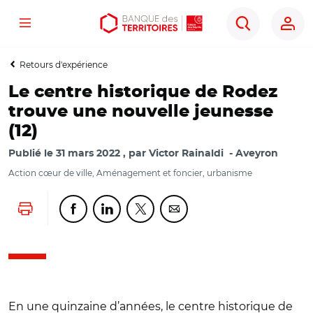
Menu
Aller
Aller
Ouvrir
Rechercher
au
au
les
contenu
menu
outils
Retours d'expérience
principal
principal
d'accessibilité
Le centre historique de Rodez
trouve une nouvelle jeunesse
(12)
Publié le
31 mars 2022
par
Victor Rainaldi
Aveyron
Action cœur de ville, Aménagement et foncier, urbanisme
Lancer l'impression
Partager cette page sur Facebook
Partager cette page sur Linkedin
Partager cette page sur Twitter
Partager cette page sur Co
En une quinzaine d’années, le centre historique de