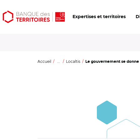
Aller
Aller
Ouvrir
Expertises et territoires
D
au
au
les
contenu
menu
outils
principal
principal
d'accessibilité
Accueil
...
Localtis
Le gouvernement se donne si