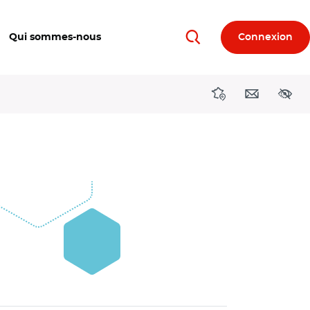
Qui sommes-nous
Connexion
Rechercher
Directions région
Contact
Acces