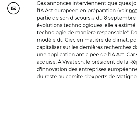
Ces annonces interviennent quelques jour
Partager cette page sur Courriel
l'IA Act européen en préparation (voir
not
partie de son
discours
du 8 septembre su
évolutions technologiques, elle a estimé 
technologie de manière responsable". Dan
modèle du Giec en matière de climat, pou
capitaliser sur les dernières recherches d
une application anticipée de l'IA Act. Car s
acquise. À Vivatech, le président de la R
d'innovation des entreprises européennes d
du reste au comité d'experts de Matignon