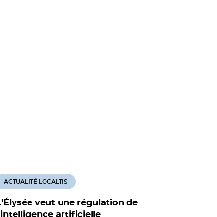
ACTUALITÉ LOCALTIS
ACTUALITÉ
L'Élysée veut une régulation de
L'Europe 
'intelligence artificielle
doter d'u