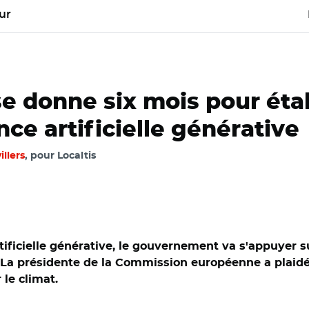
ur
 donne six mois pour établ
ence artificielle générative
illers
, pour Localtis
artificielle générative, le gouvernement va s'appuyer 
A. La présidente de la Commission européenne a plai
 le climat.
 Comité interministériel sur l'intelligence artificielle le 19 se