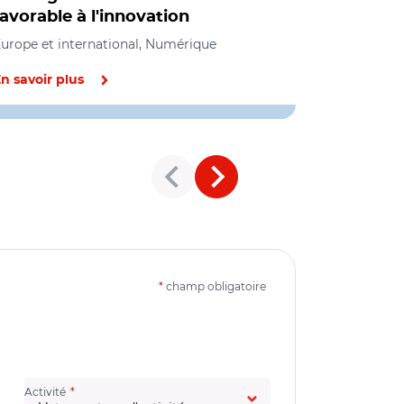
favorable à l'innovation
l'intellige
urope et international, Numérique
Citoyenneté 
Numérique
n savoir plus
En savoir pl
*
champ obligatoire
(champ obligatoire)
Activité