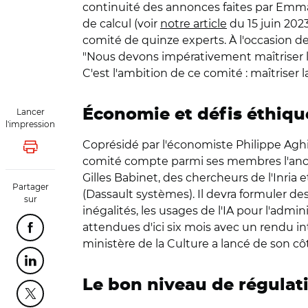
continuité des annonces faites par Emma
de calcul (voir
notre article
du 15 juin 202
comité de quinze experts. À l'occasion de 
"Nous devons impérativement maîtriser les
C'est l'ambition de ce comité : maîtriser 
Lancer
Économie et défis éthiqu
l'impression
Coprésidé par l'économiste Philippe Aghi
Lancer l'impression
comité compte parmi ses membres l'ancie
Gilles Babinet, des chercheurs de l'Inria
Partager
(Dassault systèmes). Il devra formuler des 
sur
inégalités, les usages de l'IA pour l'admi
attendues d'ici six mois avec un rendu in
Partager cette page sur Facebook
ministère de la Culture a lancé de son cô
Partager cette page sur Linkedin
Le bon niveau de régulat
Partager cette page sur Twitter