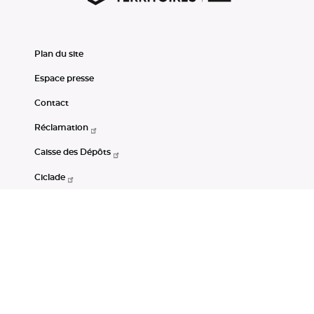
Plan du site
Espace presse
Contact
Réclamation
Caisse des Dépôts
Ciclade
CDC-Net
Consignations
Portail Open Data CDC
Restez connectés