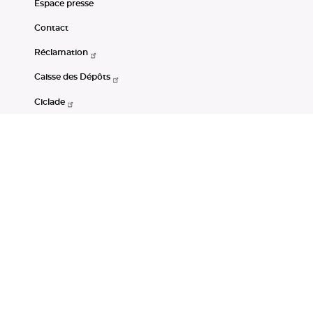
Espace presse
Contact
Réclamation
Caisse des Dépôts
Ciclade
CDC-Net
Consignations
Portail Open Data CDC
Restez connectés
LinkedIn
Youtube
Instagram
RSS