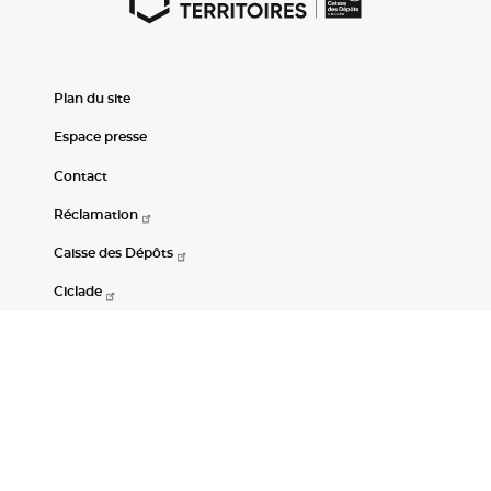
Plan du site
Espace presse
Contact
Réclamation
Caisse des Dépôts
Ciclade
CDC-Net
Consignations
Portail Open Data CDC
Restez connectés