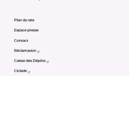
Plan du site
Espace presse
Contact
Réclamation
Caisse des Dépôts
Ciclade
CDC-Net
Consignations
Portail Open Data CDC
Restez connectés