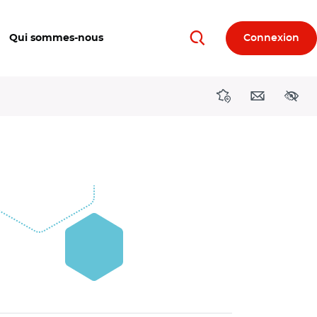
Qui sommes-nous
Connexion
Rechercher
Directions région
Contact
Acces