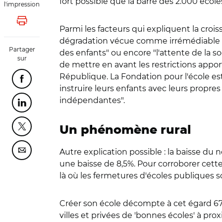
fort possible que la barre des 2.000 écoles
l'impression
Lancer l'impression
Parmi les facteurs qui expliquent la cro
dégradation vécue comme irrémédiable à c
Partager
des enfants" ou encore "l'attente de la 
sur
de mettre en avant les restrictions apport
République. La Fondation pour l'école est
Partager cette page sur Facebook
instruire leurs enfants avec leurs propr
indépendantes".
Partager cette page sur Linkedin
Un phénomène rural
Partager cette page sur Twitter
Autre explication possible : la baisse du
Partager cette page sur Courriel
une baisse de 8,5%. Pour corroborer cette
là où les fermetures d'écoles publiques 
Créer son école décompte à cet égard 67%
villes et privées de 'bonnes écoles' à prox