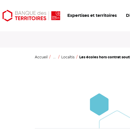
Aller
Aller
Ouvrir
Expertises et territoires
D
au
au
les
contenu
menu
outils
principal
principal
d'accessibilité
Accueil
...
Localtis
Les écoles hors contrat sout