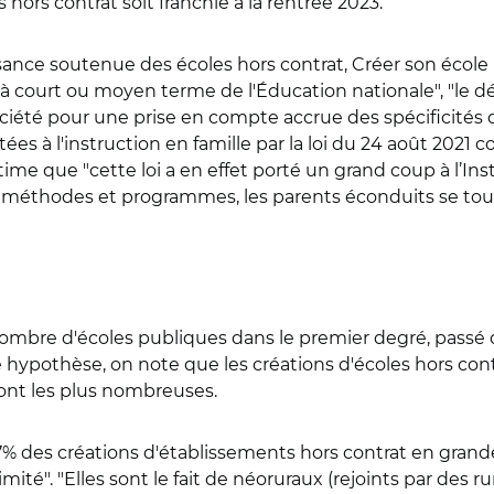
 hors contrat soit franchie à la rentrée 2023.
issance soutenue des écoles hors contrat, Créer son éco
ourt ou moyen terme de l'Éducation nationale", "le dési
société pour une prise en compte accrue des spécificités
ées à l'instruction en famille par la loi du 24 août 2021 c
ime que "cette loi a en effet porté un grand coup à l’Ins
es méthodes et programmes, les parents éconduits se tou
 nombre d'écoles publiques dans le premier degré, passé 
 hypothèse, on note que les créations d'écoles hors cont
sont les plus nombreuses.
 des créations d'établissements hors contrat en grande r
imité". "Elles sont le fait de néoruraux (rejoints par des 