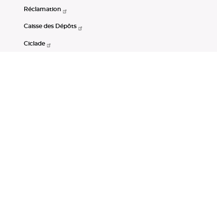
Réclamation
Caisse des Dépôts
Ciclade
CDC-Net
Consignations
Portail Open Data CDC
Restez connectés
LinkedIn
Youtube
Instagram
RSS
Mentions légales
CGU
Données personnelles
Accessibilité : non conforme
DSP2
Instruments financiers
Gestion des cookies