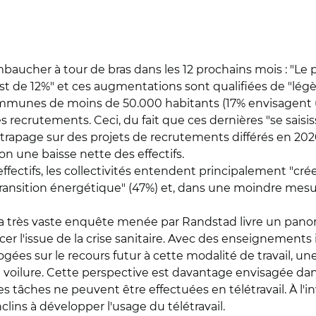
baucher à tour de bras dans les 12 prochains mois : "Le 
t de 12%" et ces augmentations sont qualifiées de "lég
 communes de moins de 50.000 habitants (17% envisagent
es recrutements. Ceci, du fait que ces dernières "se sai
trapage sur des projets de recrutements différés en 2020".
on une baisse nette des effectifs.
fectifs, les collectivités entendent principalement "cré
 transition énergétique" (47%) et, dans une moindre mesu
la très vaste enquête menée par Randstad livre un pano
l'issue de la crise sanitaire. Avec des enseignements
rrogées sur le recours futur à cette modalité de travail, 
e voilure. Cette perspective est davantage envisagée dan
es tâches ne peuvent être effectuées en télétravail. À l'i
lins à développer l'usage du télétravail.