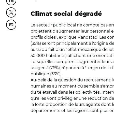
Partager cette page sur Linkedin
Climat social dégradé
Partager cette page sur Twitter
Le secteur public local ne compte pas em
Partager cette page sur Courriel
projettent d’augmenter leur personnel es
profils ciblés", explique Randstad. Les
(35%) seront principalement à l'origine d
aussi du fait d'un "effet mécanique de rat
50.000 habitants) affichent une orientati
Lorsqu'elles comptent augmenter leurs ef
usagers" (76%), répondre à "l'enjeu de la
publique (33%).
Au-delà de la question du recrutement, 
humaines au moment où semble s'amorcer 
du télétravail dans les collectivités. Inte
qu'elles vont privilégier une réduction d
la forte proportion de leurs agents dont l
départements et les régions sont plus enc