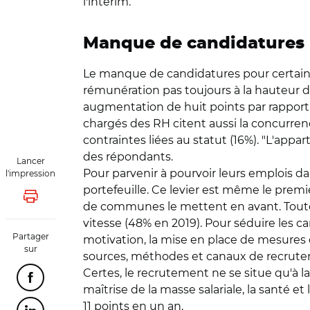
l'intérim.
Manque de candidatures
Le manque de candidatures pour certains p
rémunération pas toujours à la hauteur d
augmentation de huit points par rapport à 
chargés des RH citent aussi la concurrenc
contraintes liées au statut (16%). "L'appa
des répondants.
Lancer
Pour parvenir à pourvoir leurs emplois dan
l'impression
portefeuille. Ce levier est même le premi
Lancer l'impression
de communes le mettent en avant. Toutefoi
vitesse (48% en 2019). Pour séduire les ca
Partager
motivation, la mise en place de mesures d'
sur
sources, méthodes et canaux de recrute
Certes, le recrutement ne se situe qu'à l
Partager cette page sur Facebook
maîtrise de la masse salariale, la santé e
11 points en un an.