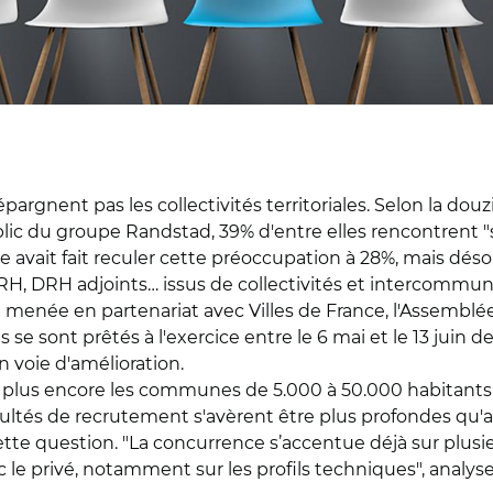
épargnent pas les collectivités territoriales. Selon la 
public du groupe Randstad, 39% d'entre elles rencontrent "
ire avait fait reculer cette préoccupation à 28%, mais dé
H, DRH adjoints… issus de collectivités et intercommunali
ête menée en partenariat avec Villes de France, l'Assem
 sont prêtés à l'exercice entre le 6 mai et le 13 juin d
n voie d'amélioration.
 plus encore les communes de 5.000 à 50.000 habitants
ltés de recrutement s'avèrent être plus profondes qu'av
te question. "La concurrence s’accentue déjà sur plusieu
 le privé, notamment sur les profils techniques", analys