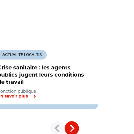
ACTUALITÉ LOCALTIS
ACTUALITÉ
Crise sanitaire : les agents
Comment l
publics jugent leurs conditions
elles gér
de travail
humaines 
onction publique
Fonction pu
n savoir plus
En savoir pl