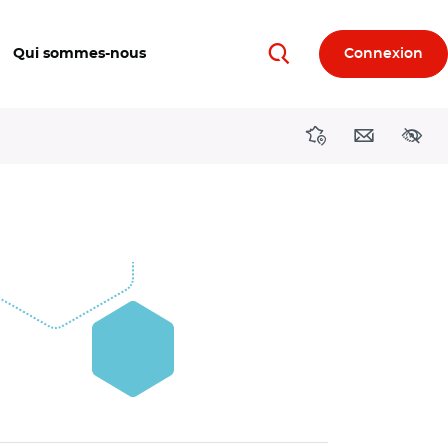
Qui sommes-nous
Connexion
Rechercher
Directions région
Contact
Acces