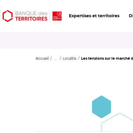
Aller
Aller
Ouvrir
Expertises et territoires
D
au
au
les
contenu
menu
outils
principal
principal
d'accessibilité
Accueil
...
Localtis
Les tensions sur le marché d