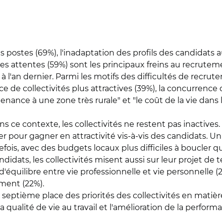
ostes (69%), l'inadaptation des profils des candidats au
es attentes (59%) sont les principaux freins au recrutem
l'an dernier. Parmi les motifs des difficultés de recrutem
e de collectivités plus attractives (39%), la concurrence 
rtenance à une zone très rurale" et "le coût de la vie dan
s ce contexte, les collectivités ne restent pas inactives.
er pour gagner en attractivité vis-à-vis des candidats. U
s, avec des budgets locaux plus difficiles à boucler qu'a
ndidats, les collectivités misent aussi sur leur projet de
équilibre entre vie professionnelle et vie personnelle (2
ment (22%).
a septième place des priorités des collectivités en matièr
t la qualité de vie au travail et l'amélioration de la perf