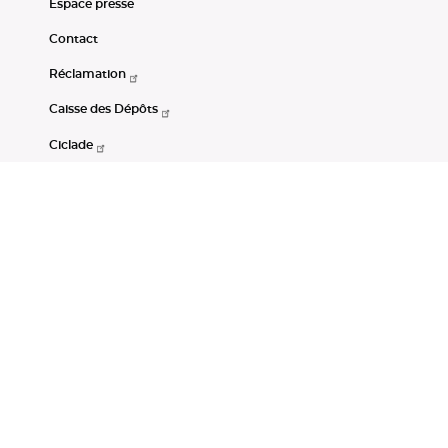
Espace presse
Contact
Réclamation
Caisse des Dépôts
Ciclade
CDC-Net
Consignations
Portail Open Data CDC
Restez connectés
LinkedIn
Youtube
Instagram
RSS