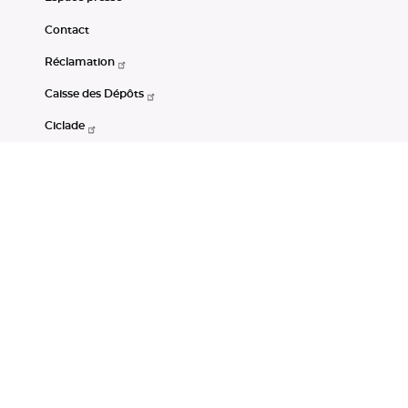
Contact
Réclamation
Caisse des Dépôts
Ciclade
CDC-Net
Consignations
Portail Open Data CDC
Restez connectés
LinkedIn
Youtube
Instagram
RSS