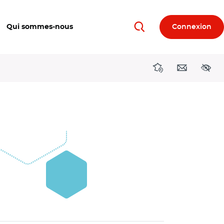
Qui sommes-nous
Connexion
Rechercher
Directions région
Contact
Acces