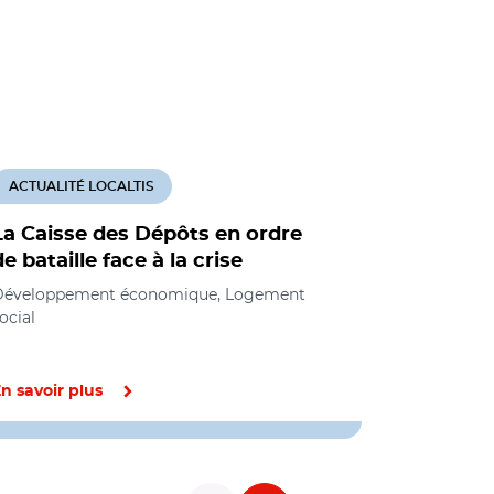
ACTUALITÉ LOCALTIS
ACTUALITÉ
La Caisse des Dépôts en ordre
L'USH co
de bataille face à la crise
millions
protéger 
Développement économique, Logement
proximit
ocial
Logement so
n savoir plus
En savoir pl