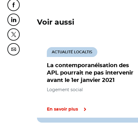
Partager cette page sur Facebook
Voir aussi
Partager cette page sur Linkedin
Partager cette page sur Twitter
Partager cette page sur Courriel
ACTUALITÉ LOCALTIS
La contemporanéisation des
APL pourrait ne pas intervenir
avant le 1er janvier 2021
Logement social
En savoir plus