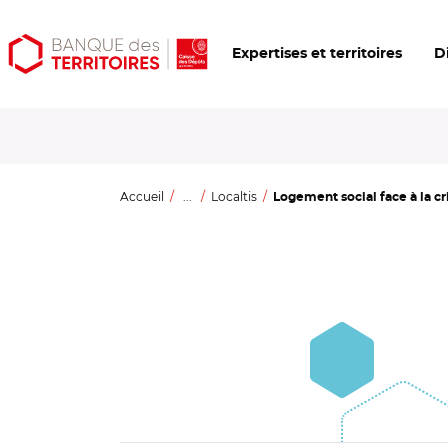
Aller
Aller
Ouvrir
Expertises et territoires
D
au
au
les
contenu
menu
outils
principal
principal
d'accessibilité
Accueil
...
Localtis
Logement social face à la cri