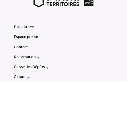
Plan du site
Espace presse
Contact
Réclamation
Caisse des Dépôts
Ciclade
CDC-Net
Consignations
Portail Open Data CDC
Restez connectés