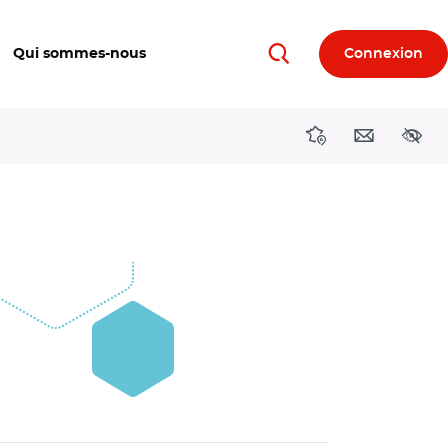
Qui sommes-nous
Connexion
Rechercher
Directions région
Contact
Acces