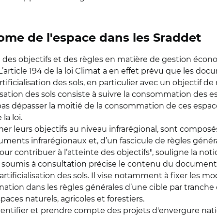
ome de l'espace dans les Sraddet
e des objectifs et des règles en matière de gestion écon
t. L’article 194 de la loi Climat a en effet prévu que les d
rtificialisation des sols, en particulier avec un objectif d
lisation des sols consiste à suivre la consommation des es
 pas dépasser la moitié de la consommation de ces espace
a loi.
iner leurs objectifs au niveau infrarégional, sont composé
ments infrarégionaux et, d’un fascicule de règles généra
r contribuer à l’atteinte des objectifs", souligne la noti
xte soumis à consultation précise le contenu du document
tificialisation des sols. Il vise notamment à fixer les mo
mination dans les règles générales d’une cible par tranche
paces naturels, agricoles et forestiers.
identifier et prendre compte des projets d'envergure nat