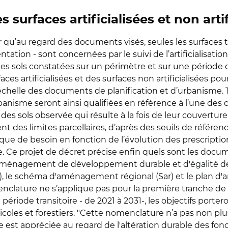
surfaces artificialisées et non artif
 qu’au regard des documents visés, seules les surfaces te
ntation - sont concernées par le suivi de l’artificialisati
on des sols constatées sur un périmètre et sur une périod
es artificialisées et des surfaces non artificialisées pour
à l’échelle des documents de planification et d’urbanisme. 
anisme seront ainsi qualifiées en référence à l’une des 
es sols observée qui résulte à la fois de leur couvertur
des limites parcellaires, d’après des seuils de référenc
que de besoin en fonction de l’évolution des prescriptio
. Ce projet de décret précise enfin quels sont les docum
d'aménagement de développement durable et d'égalité des
drif), le schéma d'aménagement régional (Sar) et le pl
clature ne s’applique pas pour la première tranche de dix
 période transitoire - de 2021 à 2031-, les objectifs port
les et forestiers. "Cette nomenclature n’a pas non plus 
duite est appréciée au regard de l'altération durable des f