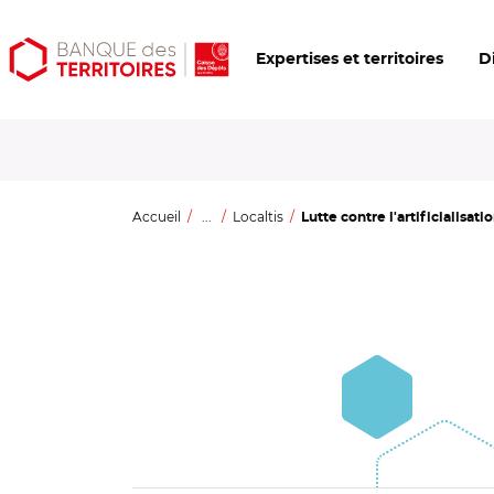
Aller
Aller
Ouvrir
Expertises et territoires
D
au
au
les
contenu
menu
outils
principal
principal
d'accessibilité
Accueil
...
Localtis
Lutte contre l'artificialisatio