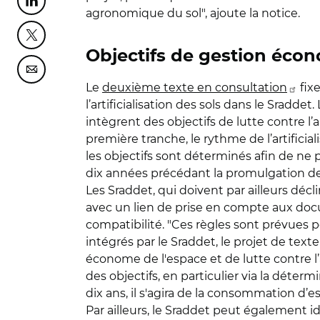
Partager cette page sur Linkedin
agronomique du sol", ajoute la notice.
Partager cette page sur Twitter
Objectifs de gestion écon
Partager cette page sur Courriel
Le
deuxième texte en consultation
fix
l’artificialisation des sols dans le Sradde
intègrent des objectifs de lutte contre l’a
première tranche, le rythme de l’artificia
les objectifs sont déterminés afin de ne
dix années précédant la promulgation de l
Les Sraddet, qui doivent par ailleurs décl
avec un lien de prise en compte aux docu
compatibilité. "Ces règles sont prévues pou
intégrés par le Sraddet, le projet de te
économe de l'espace et de lutte contre l’ar
des objectifs, en particulier via la déter
dix ans, il s'agira de la consommation d’es
Par ailleurs, le Sraddet peut également 