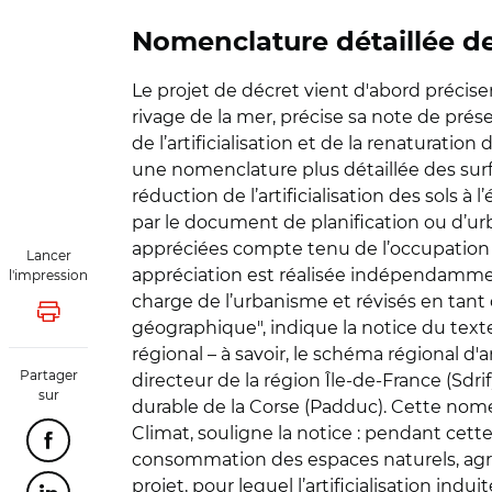
Nomenclature détaillée des 
Le projet de décret vient d'abord préciser
rivage de la mer, précise sa note de prése
de l’artificialisation et de la renaturati
une nomenclature plus détaillée des surfac
réduction de l’artificialisation des sols 
par le document de planification ou d’urb
appréciées compte tenu de l’occupation d
Lancer
appréciation est réalisée indépendamment 
l'impression
charge de l’urbanisme et révisés en tant 
Lancer l'impression
géographique", indique la notice du texte
régional – à savoir, le schéma régional 
Partager
directeur de la région Île-de-France (S
sur
durable de la Corse (Padduc). Cette nomen
Climat, souligne la notice : pendant cette
Partager cette page sur Facebook
consommation des espaces naturels, agrico
projet, pour lequel l’artificialisation in