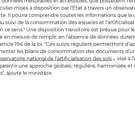
des données mesurables et accessibles, que possèdent 
ier mises à disposition par l’État à travers un observatoir
exte. Il pourra comprendre toutes les informations que 
u suivi de la consommation des espaces et l’artificialisat
r en ce sens." Une disposition transitoire est prévue pou
re en mesure de remplir, en l’absence de données dura
le 194 de la loi. "Ces suivis réguliers permettront d’appr
alimenter les bilans de consommation des documents d’ur
bservatoire national de l’artificialisation des sols
visé à l
de garantir une approche globale, régulière, harmonisée 
s", ajoute le ministère.