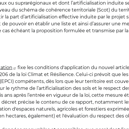
ux ou suprarégionaux et dont l’artificialisation induite
 du schéma de cohérence territoriale (Scot) du territoir
 la part d’artificialisation effective induite par le projet
t de pouvoir en établir une liste et ainsi d’assurer une me
le cas échéant la proposition formulée et transmise par
tation
fixe les conditions d'application du nouvel articl
icle 206 de la loi Climat et Résilience. Celui-ci prévoit q
EPCI) compétents, dès lors que leur territoire est cou
r le rythme de l’artificialisation des sols et le respect de
is ans après l’entrée en vigueur de la loi, cette mesure 
 décret précise le contenu de ce rapport, notamment le
tion d'espaces naturels, agricoles et forestiers exprimée 
ées (en hectares, également) et l'évaluation du respect des