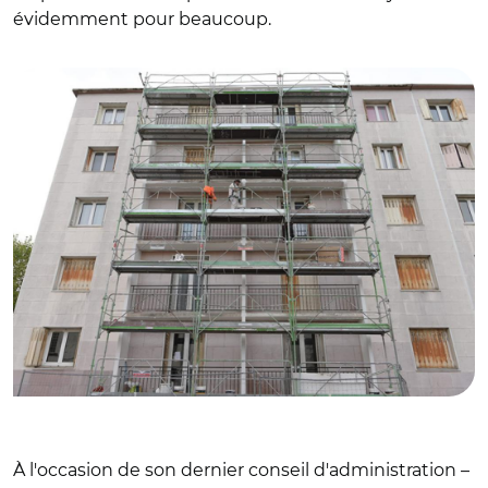
évidemment pour beaucoup.
© @EmmWargon / opération de rénovation à Villepinte,
avec l'Anah
À l'occasion de son dernier conseil d'administration –