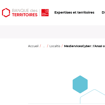
Aller
Aller
Ouvrir
Expertises et territoires
D
au
au
les
contenu
menu
outils
principal
principal
d'accessibilité
Accueil
...
Localtis
MesServicesCyber : l'Anssi ce