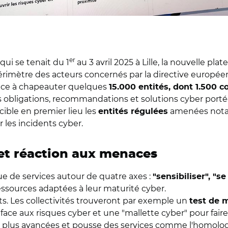
er
ui se tenait du 1
au 3 avril 2025 à Lille, la nouvelle pl
rimètre des acteurs concernés par la directive européen
gence à chapeauter quelques
15.000 entités, dont 1.500 co
s obligations, recommandations et solutions cyber portée
 cible en premier lieu les
amenées nota
entités régulées
r les incidents cyber.
 et réaction aux menaces
e de services autour de quatre axes :
"sensibiliser", "se
essources adaptées à leur maturité cyber.
ts. Les collectivités trouveront par exemple un
test de 
ace aux risques cyber et une "mallette cyber" pour faire 
ns plus avancées et pousse des services comme l'homologa