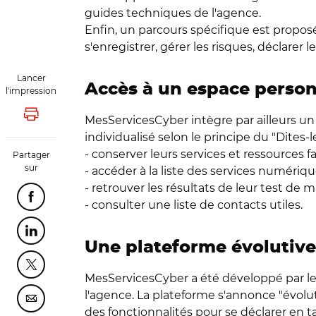
guides techniques de l'agence.
Enfin, un parcours spécifique est proposé
s'enregistrer, gérer les risques, déclarer l
Lancer
Accès à un espace perso
l'impression
Lancer l'impression
MesServicesCyber intègre par ailleurs un
individualisé selon le principe du "Dites-
- conserver leurs services et ressources fa
Partager
sur
- accéder à la liste des services numérique
- retrouver les résultats de leur test de m
Partager cette page sur Facebook
- consulter une liste de contacts utiles.
Partager cette page sur Linkedin
Une plateforme évolutive
Partager cette page sur Twitter
MesServicesCyber a été développé par l
l'agence. La plateforme s'annonce "évolut
Partager cette page sur Courriel
des fonctionnalités pour se déclarer en t