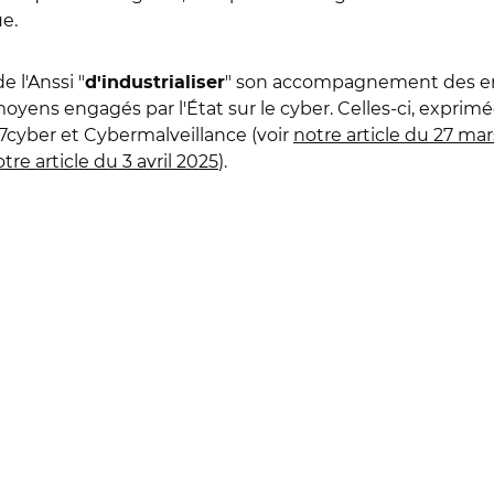
ue.
e l'Anssi "
" son accompagnement des entit
d'industrialiser
s moyens engagés par l'État sur le cyber. Celles-ci, exp
7cyber et Cybermalveillance (voir
notre article du 27 ma
tre article du 3 avril 2025
).