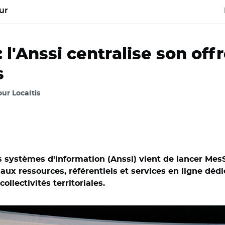
ur
l'Anssi centralise son off
s
our Localtis
s systèmes d'information (Anssi) vient de lancer Me
s aux ressources, référentiels et services en ligne déd
ollectivités territoriales.