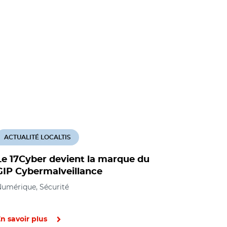
ACTUALITÉ LOCALTIS
ACTUALITÉ
Le 17Cyber devient la marque du
Cybersécu
GIP Cybermalveillance
inclusion 
communes
umérique, Sécurité
des polit
Numérique, 
n savoir plus
En savoir pl