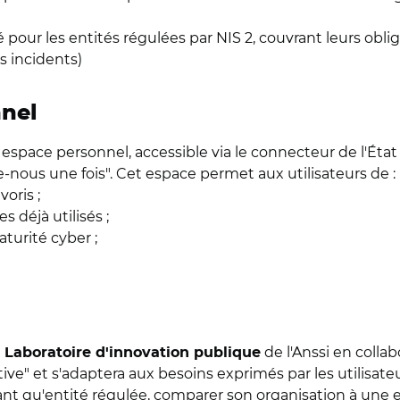
 pour les entités régulées par NIS 2, couvrant leurs obli
es incidents)
nnel
 espace personnel, accessible via le connecteur de l'Éta
le-nous une fois". Cet espace permet aux utilisateurs de :
voris ;
s déjà utilisés ;
aturité cyber ;
e
de l'Anssi en colla
Laboratoire d'innovation publique
ive" et s'adaptera aux besoins exprimés par les utilisate
ant qu'entité régulée, comparer son organisation à une e