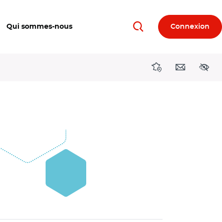
Qui sommes-nous
Connexion
Rechercher
Directions région
Contact
Acces