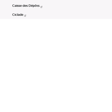
Caisse des Dépôts
Ciclade
CDC-Net
Consignations
Portail Open Data CDC
Restez connectés
LinkedIn
Youtube
Instagram
RSS
Mentions légales
CGU
Données personnelles
Accessibilité : non conforme
DSP2
Instruments financiers
Gestion des cookies