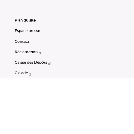
Plan du site
Espace presse
Contact
Réclamation
Caisse des Dépôts
Ciclade
CDC-Net
Consignations
Portail Open Data CDC
Restez connectés