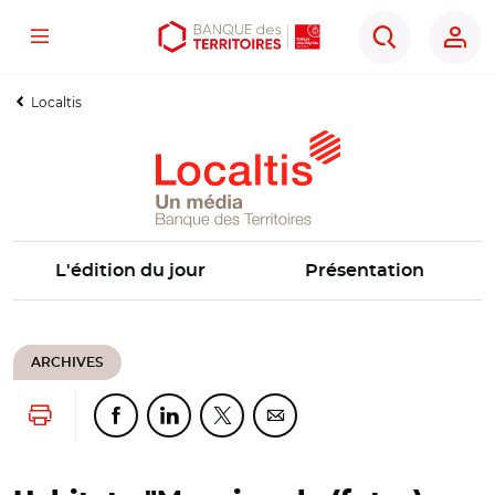
Menu
Aller
Aller
Ouvrir
Rechercher
au
au
les
contenu
menu
outils
Localtis
principal
principal
d'accessibilité
L'édition du jour
Présentation
ARCHIVES
Lancer l'impression
Partager cette page sur Facebook
Partager cette page sur Linkedin
Partager cette page sur Twitter
Partager cette page sur Co