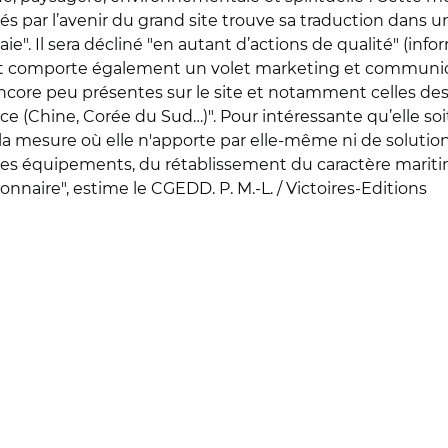
és par l’avenir du grand site trouve sa traduction dans 
e". Il sera décliné "en autant d’actions de qualité" (inform
at comporte également un volet marketing et communicati
encore peu présentes sur le site et notamment celles d
sance (Chine, Corée du Sud…)". Pour intéressante qu’elle so
s la mesure où elle n'apporte par elle-même ni de solution
es équipements, du rétablissement du caractère maritime 
sionnaire", estime le CGEDD.
P. M.-L. / Victoires-Editions