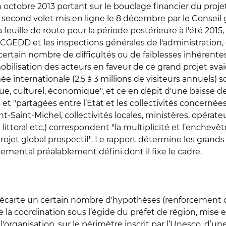
 octobre 2013 portant sur le bouclage financier du proj
second volet mis en ligne le 8 décembre par le Conseil
euille de route pour la période postérieure à l'été 201
EDD et les inspections générales de l'administration, de
n certain nombre de difficultés ou de faiblesses inhérent
mobilisation des acteurs en faveur de ce grand projet av
 internationale (2,5 à 3 millions de visiteurs annuels)
ique, culturel, économique", et ce en dépit d'une baisse 
t "partagées entre l’Etat et les collectivités concernées",
-Saint-Michel, collectivités locales, ministères, opérate
ittoral etc.) correspondent "la multiplicité et l’ench
rojet global prospectif". Le rapport détermine les grand
emental préalablement défini dont il fixe le cadre.
on écarte un certain nombre d'hypothèses (renforcement
 coordination sous l’égide du préfet de région, mise e
 l'organisation, sur le périmètre inscrit par l’Unesco, d’u