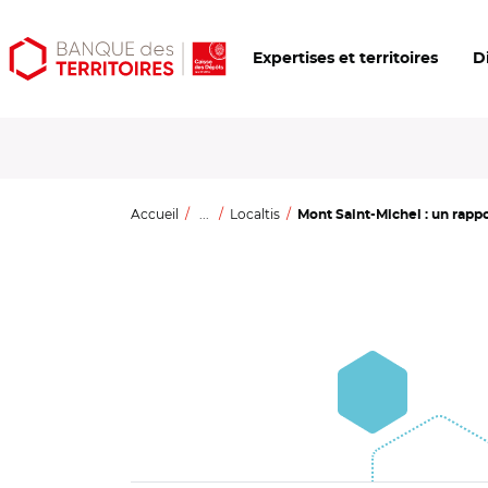
Aller
Aller
Ouvrir
Expertises et territoires
D
au
au
les
contenu
menu
outils
principal
principal
d'accessibilité
Accueil
...
Localtis
Mont Saint-Michel : un rapport