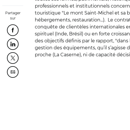
professionnels et institutionnels concern
touristique "Le mont Saint-Michel et sa bai
Partager
sur
hébergements, restauration...). Le contr
conquête de clientèles internationales 
Partager cette page sur Facebook
spirituel (Inde, Brésil) ou en forte crois
des objectifs définis par le rapport, "dan
Partager cette page sur Linkedin
gestion des équipements, qu’il s’agisse d
proche (La Caserne), ni de capacité déci
Partager cette page sur Twitter
Partager cette page sur Courriel