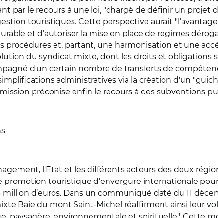
 par le recours à une loi, "chargé de définir un projet de te
stion touristiques. Cette perspective aurait "l’avantage 
t durable et d’autoriser la mise en place de régimes dé
 procédures et, partant, une harmonisation et une accél
lution du syndicat mixte, dont les droits et obligations 
compagné d’un certain nombre de transferts de compétenc
mplifications administratives via la création d'un "guic
mission préconise enfin le recours à des subventions pu
ns
énagement, l'Etat et les différents acteurs des deux rég
promotion touristique d’envergure internationale pour 
1,3 million d’euros. Dans un communiqué daté du 11 décem
te Baie du mont Saint-Michel réaffirment ainsi leur volo
ue, paysagère, environnementale et spirituelle". Cette mo