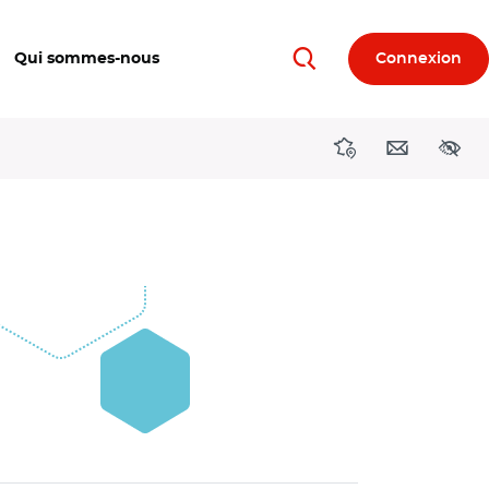
Qui sommes-nous
Connexion
Rechercher
Directions région
Contact
Acces