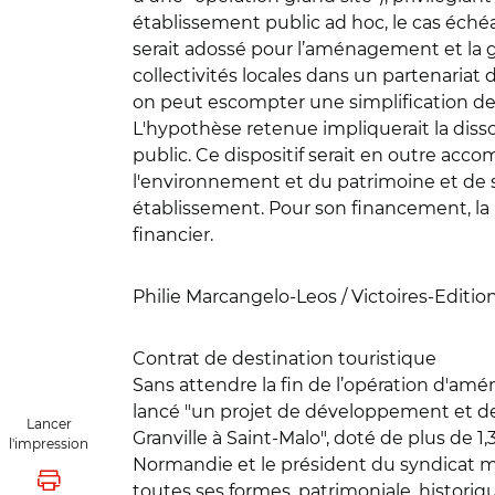
établissement public ad hoc, le cas échéant
serait adossé pour l’aménagement et la ge
collectivités locales dans un partenaria
on peut escompter une simplification des
L'hypothèse retenue impliquerait la disso
public. Ce dispositif serait en outre ac
l'environnement et du patrimoine et de si
établissement. Pour son financement, la 
financier.
Philie Marcangelo-Leos / Victoires-Editio
Contrat de destination touristique
Sans attendre la fin de l’opération d'am
lancé "un projet de développement et de 
Lancer
Granville à Saint-Malo", doté de plus de 
l'impression
Normandie et le président du syndicat mix
Lancer l'impression
toutes ses formes, patrimoniale, historiq