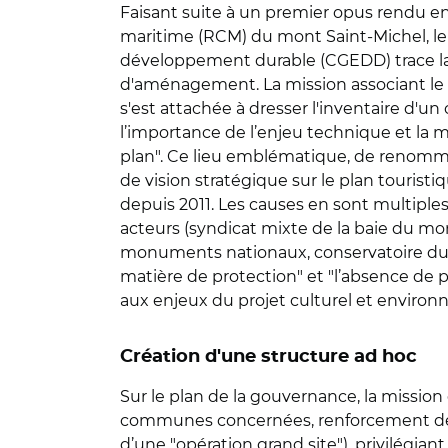
Faisant suite à un premier opus rendu en
maritime (RCM) du mont Saint-Michel, le 
développement durable (CGEDD) trace la f
d'aménagement. La mission associant le CG
s'est attachée à dresser l'inventaire d'u
l’importance de l’enjeu technique et la 
plan". Ce lieu emblématique, de renommée
de vision stratégique sur le plan tourist
depuis 2011. Les causes en sont multiples e
acteurs (syndicat mixte de la baie du mont
monuments nationaux, conservatoire du l
matière de protection" et "l’absence de p
aux enjeux du projet culturel et environn
Création d'une structure ad hoc
Sur le plan de la gouvernance, la missi
communes concernées, renforcement de la
d’une "opération grand site"), privilégiant