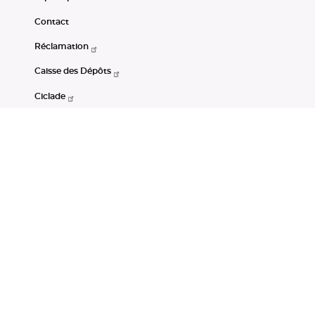
Contact
Réclamation
Caisse des Dépôts
Ciclade
CDC-Net
Consignations
Portail Open Data CDC
Restez connectés
LinkedIn
Youtube
Instagram
RSS