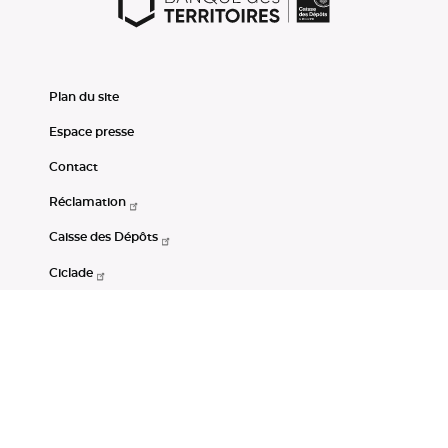
Plan du site
Espace presse
Contact
Réclamation
Caisse des Dépôts
Ciclade
CDC-Net
Consignations
Portail Open Data CDC
Restez connectés