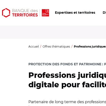
Aller
Aller
Ouvrir
Expertises et territoires
D
au
au
les
contenu
menu
outils
principal
principal
d'accessibilité
Accueil
Offres thématiques
Professions juridiques 
PROTECTION DES FONDS ET PATRIMOINE
:
Professions juridiq
digitale pour facilit
Partenaire de long terme des professions 