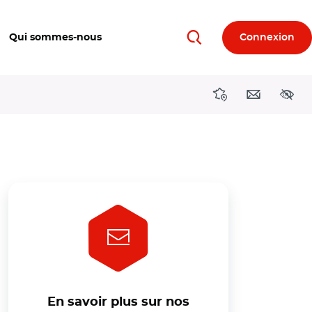
Qui sommes-nous
Connexion
Rechercher
Directions région
Contact
Acces
En savoir plus sur nos