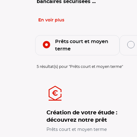
bancaires sécurisées ...
En voir plus
Filtrer l'offre par thématiques
Prêts court et moyen
terme
Filtrage de l'offre sur la thématique :
Prêt
5
résultat(s) pour "
Prêts court et moyen terme
"
Création de votre étude :
découvrez notre prêt
Prêts court et moyen terme