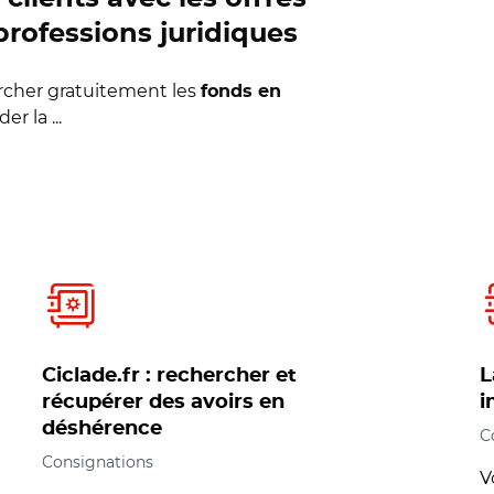
professions juridiques
hercher gratuitement les
fonds en
r la ...
Ciclade.fr : rechercher et
L
récupérer des avoirs en
i
déshérence
C
Consignations
V