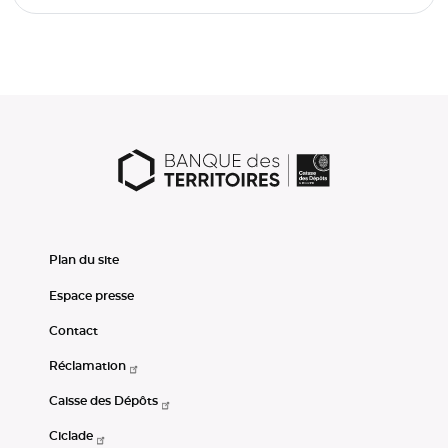
Choix du format
Quotidienne
Hebdomadaire
(champ obligatoire)
Votre adresse mail
(champ obligatoire)
Activité
Pour en savoir plus sur le traitement de vos données
nous vous invitons à consulter notre
Politique de
protection des données à caractère personnelle