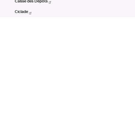
Caisse des Dépôts
Ciclade
CDC-Net
Consignations
Portail Open Data CDC
Restez connectés
LinkedIn
Youtube
Instagram
RSS
Mentions légales
CGU
Données personnelles
Accessibilité : non conforme
DSP2
Instruments financiers
Gestion des cookies
© Banque des Territoires 2026. Tous droits réservés.