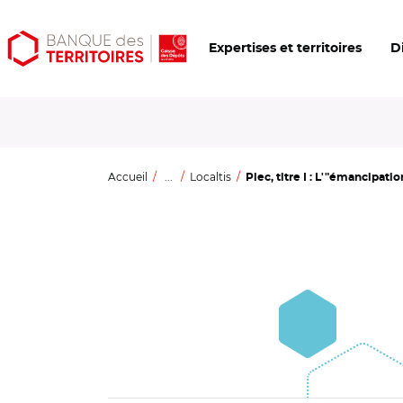
Aller
Aller
Ouvrir
Expertises et territoires
D
au
au
les
contenu
menu
outils
principal
principal
d'accessibilité
Accueil
...
Localtis
Plec, titre I : L'"émancipation