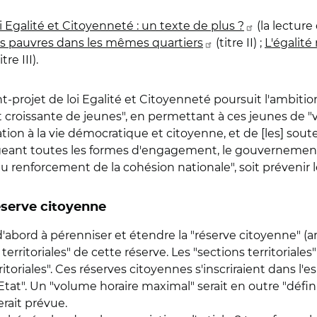
i Egalité et Citoyenneté : un texte de plus ?
(la lecture
s pauvres dans les mêmes quartiers
(titre II) ;
L'égalité
itre III).
ant-projet de loi Egalité et Citoyenneté poursuit l'ambitio
 croissante de jeunes", en permettant à ces jeunes de "v
ation à la vie démocratique et citoyenne, et de [les] soute
rageant toutes les formes d'engagement, le gouvernemen
u renforcement de la cohésion nationale", soit prévenir le
réserve citoyenne
bord à pérenniser et étendre la "réserve citoyenne" (artic
rritoriales" de cette réserve. Les "sections territoriales
ritoriales". Ces réserves citoyennes s'inscriraient dans l'e
tat". Un "volume horaire maximal" serait en outre "défin
erait prévue.