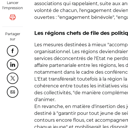
Lancer
associations qui rappelaient, suite aux an
l'impression
volonté de chacun, l'engagement deviend
ouvertes : "engagement bénévole", "enga
Lancer l'impression
Les régions chefs de file des polit
Partager
sur
Les mesures destinées à mieux "accompagn
organisationnel. Les régions deviendraient 
Partager cette page sur Facebook
services déconcentrés de l'Etat ne perdra
affaire partenariale entre les régions, les
Partager cette page sur Linkedin
notamment dans le cadre des conférences 
L'Etat transférerait toutefois à la région 
Partager cette page sur Twitter
cohérence entre toutes les initiatives visa
des collectivités, "de manière complément
Partager cette page sur Courriel
d'animer.
En revanche, en matière d'insertion des je
destiné à "garantir pour tout jeune de se
contours encore flous, cet accompagnemen
chaque jeune" et mobiliserait les disposi