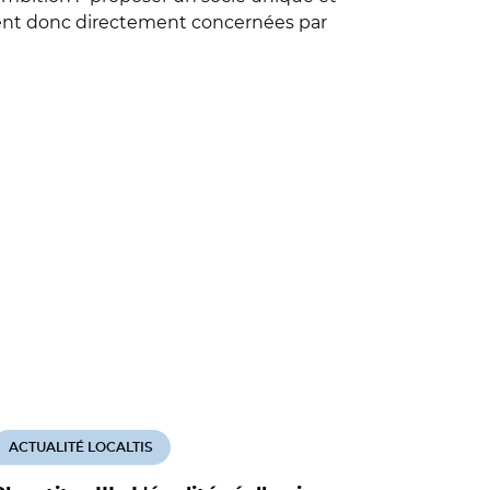
raient donc directement concernées par
ACTUALITÉ LOCALTIS
ACTUALITÉ