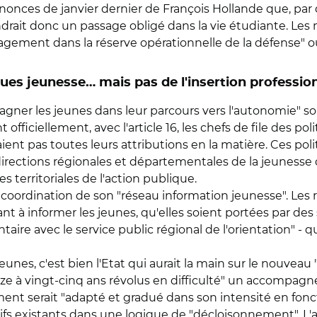
nonces de janvier dernier de François Hollande que, par d
rait donc un passage obligé dans la vie étudiante. Les
gement dans la réserve opérationnelle de la défense" o
iques jeunesse… mais pas de l'insertion professio
er les jeunes dans leur parcours vers l'autonomie" sont
officiellement, avec l'article 16, les chefs de file des po
ient pas toutes leurs attributions en la matière. Ces pol
 directions régionales et départementales de la jeunesse de
territoriales de l'action publique.
la coordination de son "réseau information jeunesse". Les r
nt à informer les jeunes, qu'elles soient portées par des 
aire avec le service public régional de l'orientation" -
unes, c'est bien l'Etat qui aurait la main sur le nouveau 
ize à vingt-cinq ans révolus en difficulté" un accompagn
t serait "adapté et gradué dans son intensité en foncti
tifs existants dans une logique de "décloisonnement". L'