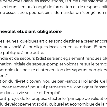
des bénévoles dans les associations, l'article 8 transforme
 secteurs - en un "congé de formation et de responsabili
une association, pourrait ainsi demander un "congé non
énévolat étudiant obligatoire
les jeunes, quelques articles sont destinés à créer encore
 aux sociétés publiques locales et en autorisant l'"inte
e publique à une autre.
ndie et de secours (Sdis) seraient également rendues pl
rmation initiale de sapeur-pompier volontaire sur le temps
nsemble du spectre d'intervention des sapeurs-pompiers
ent".
création du "livret citoyen" voulue par François Hollande. C
recensement", pour lui permettre de "consigner l'ens
n dans la vie sociale et l'emploi".
ant-projet de loi propose d'acter le "principe de validati
 développement social, culturel et économique de la Na