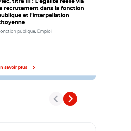
lec, titre III : L'égalité réelle via
Le servic
le recrutement dans la fonction
meilleurs
publique et l'interpellation
projet de 
citoyenne
Citoyenn
onction publique, Emploi
Citoyenneté 
éducation e
n savoir plus
En savoir pl