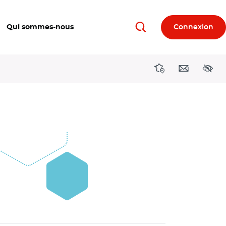
Qui sommes-nous
Connexion
Rechercher
Directions région
Contact
Acces