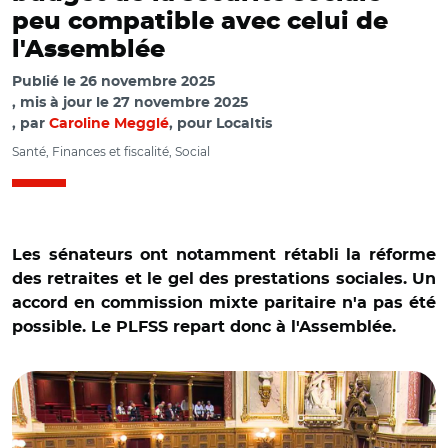
peu compatible avec celui de
l'Assemblée
Publié le
26 novembre 2025
mis à jour le
27 novembre 2025
par
Caroline Megglé
, pour Localtis
Santé, Finances et fiscalité, Social
Les sénateurs ont notamment rétabli la réforme
des retraites et le gel des prestations sociales. Un
accord en commission mixte paritaire n'a pas été
possible. Le PLFSS repart donc à l'Assemblée.
© Capture vidéo Sénat/ Vote du projet de loi de
financement de la sécurité sociale pour 2026 au Sénat