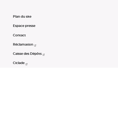
Plan du site
Espace presse
Contact
Réclamation
Caisse des Dépôts
Ciclade
CDC-Net
Consignations
Portail Open Data CDC
Restez connectés