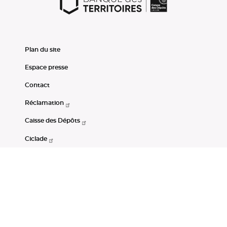
Plan du site
Espace presse
Contact
Réclamation
Caisse des Dépôts
Ciclade
CDC-Net
Consignations
Portail Open Data CDC
Restez connectés