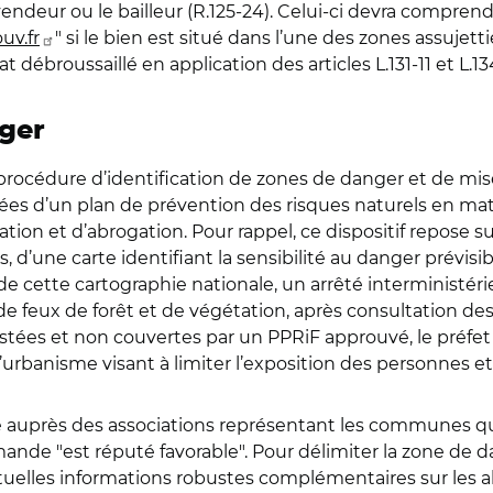
vendeur ou le bailleur (R.125-24). Celui-ci devra comprend
uv.fr
" si le bien est situé dans l’une des zones assujett
 débroussaillé en application des articles L.131-11 et L.1
ger
une procédure d’identification de zones de danger et de 
 d’un plan de prévention des risques naturels en matiè
ation et d’abrogation. Pour rappel, ce dispositif repose 
, d’une carte identifiant la sensibilité au danger prévisi
r de cette cartographie nationale, un arrêté interministé
e feux de forêt et de végétation, après consultation des
tées et non couvertes par un PPRiF approuvé, le préfet
’urbanisme visant à limiter l’exposition des personnes et
 auprès des associations représentant les communes qu
ande "est réputé favorable". Pour délimiter la zone de d
uelles informations robustes complémentaires sur les aléa