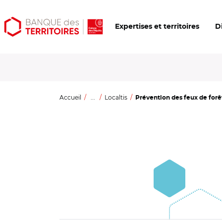
Aller
Aller
Ouvrir
Expertises et territoires
D
au
au
les
contenu
menu
outils
principal
principal
d'accessibilité
Accueil
...
Localtis
Prévention des feux de forêt 