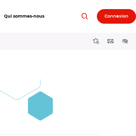
Qui sommes-nous
Connexion
Rechercher
Directions région
Contact
Acces