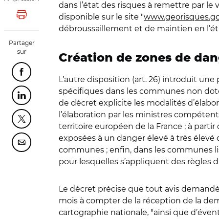
dans l’état des risques à remettre par le 
disponible sur le site "
www.georisques.go
Lancer l'impression
débroussaillement et de maintien en l’état
Partager
sur
Création de zones de dan
Partager cette page sur Facebook
L’autre disposition (art. 26) introduit 
spécifiques dans les communes non dotées
Partager cette page sur Linkedin
de décret explicite les modalités d’élabor
l’élaboration par les ministres compétents
Partager cette page sur Twitter
territoire européen de la France ; à parti
exposées à un danger élevé à très élevé d
Partager cette page sur Courriel
communes ; enfin, dans les communes lis
pour lesquelles s’appliquent des règles d
Le décret précise que tout avis demandé
mois à compter de la réception de la dem
cartographie nationale, "ainsi que d’évent