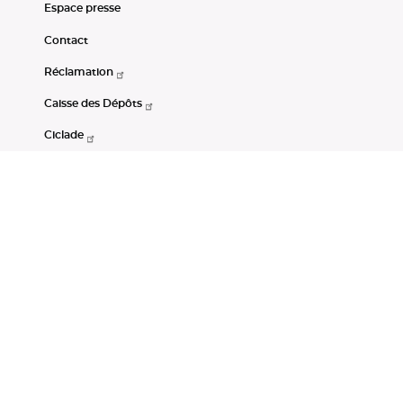
Espace presse
Contact
Réclamation
Caisse des Dépôts
Ciclade
CDC-Net
Consignations
Portail Open Data CDC
Restez connectés
LinkedIn
Youtube
Instagram
RSS