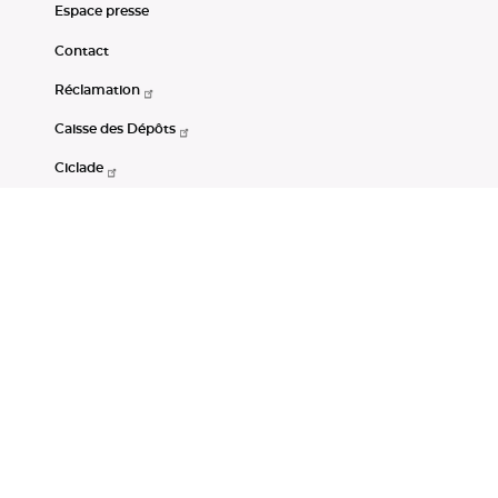
Espace presse
Contact
Réclamation
Caisse des Dépôts
Ciclade
CDC-Net
Consignations
Portail Open Data CDC
Restez connectés
LinkedIn
Youtube
Instagram
RSS