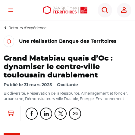
Menu
Aller
Aller
Ouvrir
Rechercher
au
au
les
contenu
menu
outils
Retours d'expérience
principal
principal
d'accessibilité
Une réalisation Banque des Territoires
Grand Matabiau quais d’Oc :
dynamiser le centre-ville
toulousain durablement
Publié le
31 mars 2025
Occitanie
Biodiversité, Préservation de la Ressource, Aménagement et foncier,
urbanisme, Démonstrateurs Ville Durable, Energie, Environnement
Lancer l'impression
Partager cette page sur Facebook
Partager cette page sur Linkedin
Partager cette page sur Twitter
Partager cette page sur Co