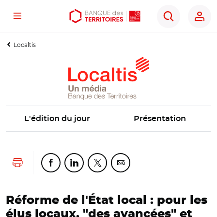
Menu
Aller
Aller
Ouvrir
Rechercher
au
au
les
contenu
menu
outils
Localtis
principal
principal
d'accessibilité
L'édition du jour
Présentation
Lancer l'impression
Partager cette page sur Facebook
Partager cette page sur Linkedin
Partager cette page sur Twitter
Partager cette page sur Co
Réforme de l'État local : pour les
élus locaux, "des avancées" et