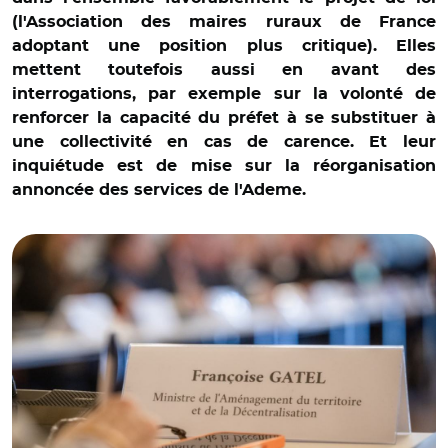
(l'Association des maires ruraux de France
adoptant une position plus critique). Elles
mettent toutefois aussi en avant des
interrogations, par exemple sur la volonté de
renforcer la capacité du préfet à se substituer à
une collectivité en cas de carence. Et leur
inquiétude est de mise sur la réorganisation
© @FrancoiseGatel / photo prise en décembre dernier lors
annoncée des services de l'Ademe.
d'une réunion sur la décentralisation avec, notamment, les
associations d'élus locaux