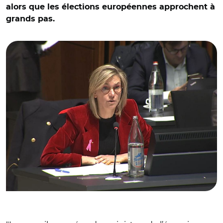
alors que les élections européennes approchent à
grands pas.
© Capture vidéo European Council/ Agnès Pannier-
Runacher