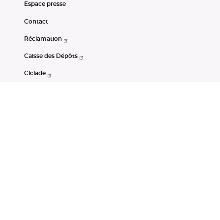
Espace presse
Contact
Réclamation
Caisse des Dépôts
Ciclade
CDC-Net
Consignations
Portail Open Data CDC
Restez connectés
LinkedIn
Youtube
Instagram
RSS